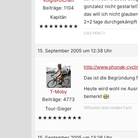
VoigtsFötchen
gonzalez nicht gestartet
Beiträge: 1104
das will ich nicht glaub
Kapitän
2+2 tage durchgekämpf
★★★★★★★★
DAS PERLT!
15. September 2005 um 12:38 Uhr
http://www.phonak-cycl
Das ist die Begründung f
Heute wird wohl ne Ausr
T-Moby
bemerkt
)
Beiträge: 4773
Offizieller Mari Holden Fan!!
Tour-Sieger
★★★★★★★★★
15. September 2005 um 13:26 Uhr