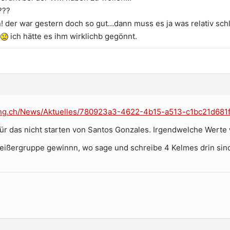
???
en! der war gestern doch so gut…dann muss es ja was relativ sch
t
ich hätte es ihm wirklichb gegönnt.
ing.ch/News/Aktuelles/780923a3-4622-4b15-a513-c1bc21d681f
ür das nicht starten von Santos Gonzales. Irgendwelche Werte 
eißergruppe gewinnn, wo sage und schreibe 4 Kelmes drin sind,