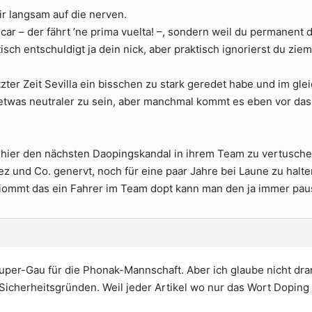
ir langsam auf die nerven.
ar – der fährt ’ne prima vuelta! –, sondern weil du permanent d
isch entschuldigt ja dein nick, aber praktisch ignorierst du zi
etzter Zeit Sevilla ein bisschen zu stark geredet habe und im g
twas neutraler zu sein, aber manchmal kommt es eben vor das
hier den nächsten Daopingskandal in ihrem Team zu vertusche
z und Co. genervt, noch für eine paar Jahre bei Laune zu halten
mmt das ein Fahrer im Team dopt kann man den ja immer pausi
uper-Gau für die Phonak-Mannschaft. Aber ich glaube nicht dra
icherheitsgründen. Weil jeder Artikel wo nur das Wort Dopin