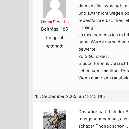
dein sevilla-hype geht m
und zwar nicht wegen osc
redest/schreibst. theoret
OscarSeviLLa
lieblings…
Beiträge: 185
Ja mag sein das ich in l
Jungprofi
habe. Werde versuchen e
★★★★
bewerte.
Zu S.Gonzalez:
Glaube Phonak versucht 
schon von Hamilton, Pere
Wenn man dann rausbekio
15. September 2005 um 13:43 Uhr
Das wäre natürlich der S
rausgenommen hat, aus S
schadet Phonak schon…