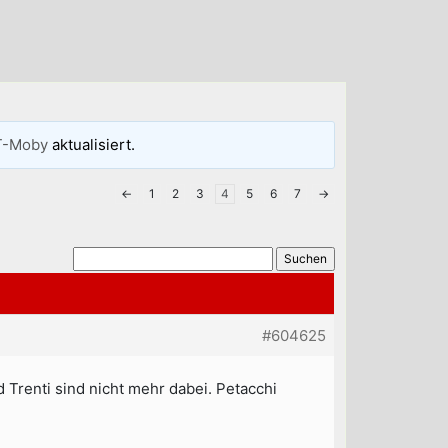
T-Moby
aktualisiert.
←
1
2
3
4
5
6
7
→
#604625
d Trenti sind nicht mehr dabei. Petacchi