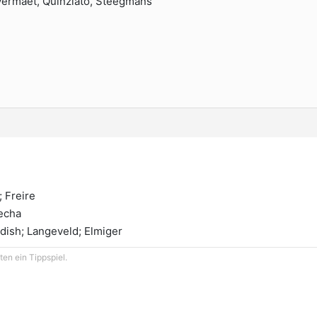
Avermaet, Quinziato, Steegmans
; Freire
lecha
dish; Langeveld; Elmiger
en ein Tippspiel.