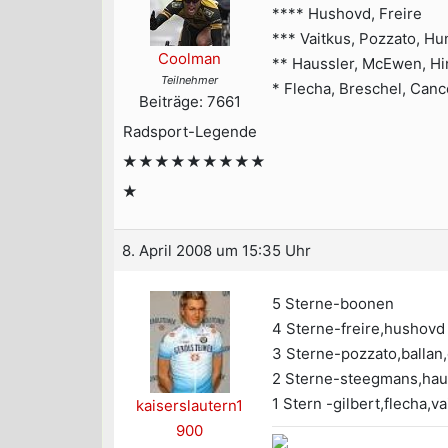
**** Hushovd, Freire
*** Vaitkus, Pozzato, Hu
Coolman
** Haussler, McEwen, Hi
Teilnehmer
* Flecha, Breschel, Cance
Beiträge: 7661
Radsport-Legende
★★★★★★★★★
★
8. April 2008 um 15:35 Uhr
5 Sterne-boonen
4 Sterne-freire,hushovd
3 Sterne-pozzato,ballan,
2 Sterne-steegmans,hau
1 Stern -gilbert,flecha,v
kaiserslautern1
900