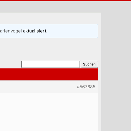
arienvogel
aktualisiert.
#567685