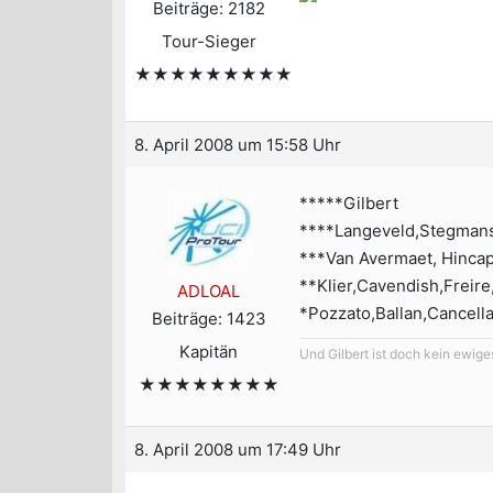
Beiträge: 2182
Tour-Sieger
★★★★★★★★★
8. April 2008 um 15:58 Uhr
*****Gilbert
****Langeveld,Stegman
***Van Avermaet, Hinca
**Klier,Cavendish,Freir
ADLOAL
*Pozzato,Ballan,Cancella
Beiträge: 1423
Kapitän
Und Gilbert ist doch kein ewige
★★★★★★★★
8. April 2008 um 17:49 Uhr