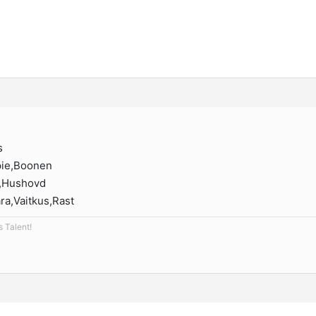
s
pie,Boonen
e,Hushovd
ra,Vaitkus,Rast
s Talent!