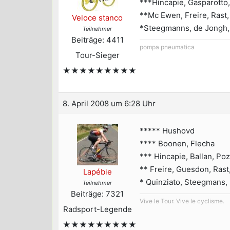
***Hincapie, Gasparotto
**Mc Ewen, Freire, Rast
Veloce stanco
*Steegmanns, de Jongh, 
Teilnehmer
Beiträge: 4411
pompa pneumatica
Tour-Sieger
★★★★★★★★★
8. April 2008 um 6:28 Uhr
***** Hushovd
**** Boonen, Flecha
*** Hincapie, Ballan, Po
** Freire, Guesdon, Rast,
Lapébie
* Quinziato, Steegmans, 
Teilnehmer
Beiträge: 7321
Vive le Tour. Vive le cyclisme.
Radsport-Legende
★★★★★★★★★