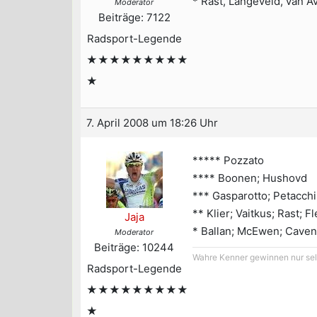
* Rast, Langeveld, van 
Moderator
Beiträge: 7122
Radsport-Legende
★★★★★★★★★
★
7. April 2008 um 18:26 Uhr
***** Pozzato
**** Boonen; Hushovd
*** Gasparotto; Petacchi
** Klier; Vaitkus; Rast; F
Jaja
* Ballan; McEwen; Caven
Moderator
Beiträge: 10244
Wahre Kenner gewinnen nur selt
Radsport-Legende
★★★★★★★★★
★