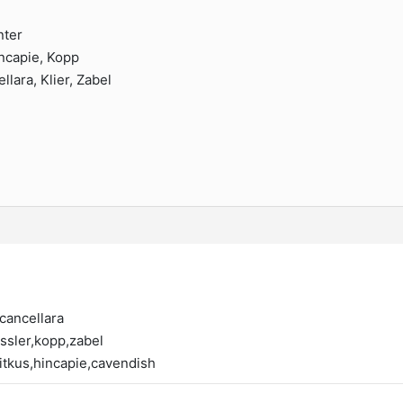
nter
ncapie, Kopp
llara, Klier, Zabel
cancellara
ssler,kopp,zabel
aitkus,hincapie,cavendish