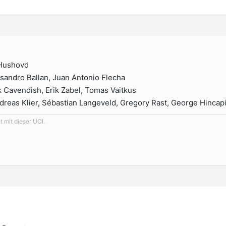
 Hushovd
ssandro Ballan, Juan Antonio Flecha
 Cavendish, Erik Zabel, Tomas Vaitkus
dreas Klier, Sébastian Langeveld, Gregory Rast, George Hincap
 mit dieser UCI.