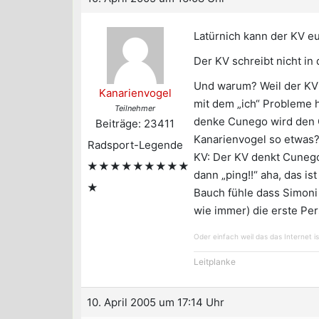
Latürnich kann der KV e
Der KV schreibt nicht in 
Und warum? Weil der KV e
Kanarienvogel
mit dem „ich“ Probleme 
Teilnehmer
denke Cunego wird den G
Beiträge: 23411
Kanarienvogel so etwas?
Radsport-Legende
KV: Der KV denkt Cunego 
★★★★★★★★★
dann „ping!!“ aha, das i
★
Bauch fühle dass Simoni 
wie immer) die erste Pers
Oder einfach weil das das Internet is
Leitplanke
10. April 2005 um 17:14 Uhr