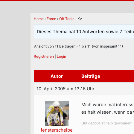
Home
›
Foren
›
Off Topic
›
Kv
Dieses Thema hat 10 Antworten sowie 7 Teil
Ansicht von 11 Beiträgen – 1 bis 11 (von insgesamt 11)
Registrieren
|
Login
Autor
Beiträge
10. April 2005 um 13:16 Uhr
Mich würde mal interessi
es halt wissen, wenn da
Gut gedopt ist halb gewonnen!
fensterscheibe