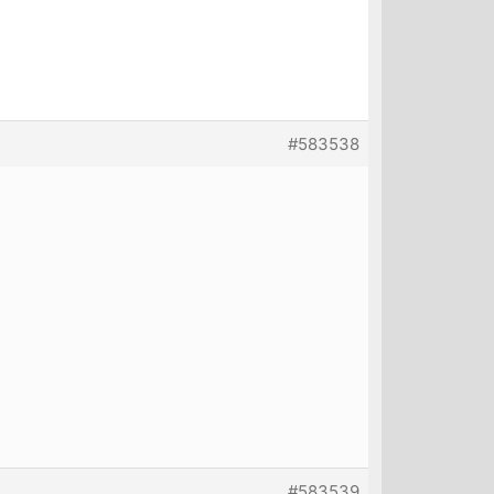
#583538
#583539