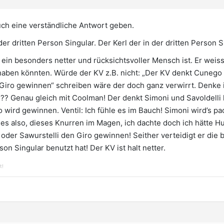
uch eine verständliche Antwort geben.
der dritten Person Singular. Der Kerl der in der dritten Person S
in besonders netter und rücksichtsvoller Mensch ist. Er weiss 
haben könnten. Würde der KV z.B. nicht: „Der KV denkt Cunego 
iro gewinnen“ schreiben wäre der doch ganz verwirrt. Denke i
?? Genau gleich mit Coolman! Der denkt Simoni und Savoldelli
wird gewinnen. Ventil: Ich fühle es im Bauch! Simoni wird’s pac
st es also, dieses Knurren im Magen, ich dachte doch ich hätte H
oder Sawurstelli den Giro gewinnen! Seither verteidigt er die 
on Singular benutzt hat! Der KV ist halt netter.
t!