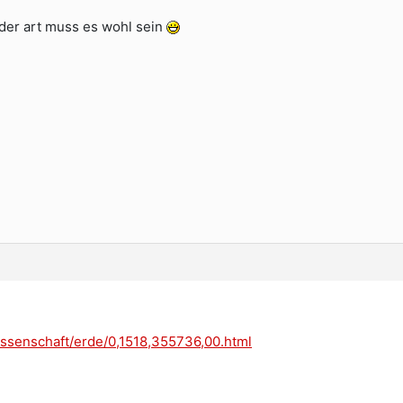
n der art muss es wohl sein
issenschaft/erde/0,1518,355736,00.html