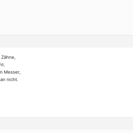
t Zähne,
ht.
in Messer,
an nicht.