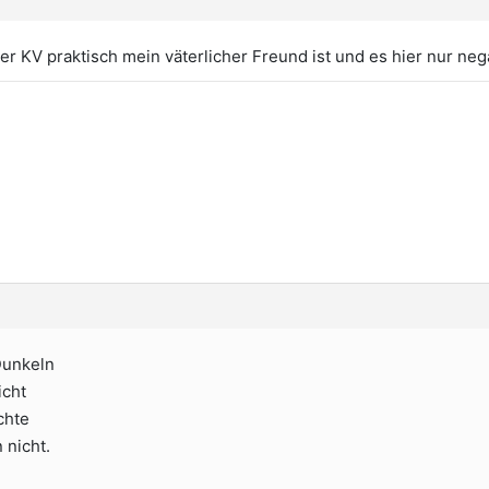
der KV praktisch mein väterlicher Freund ist und es hier nur ne
Dunkeln
icht
chte
 nicht.