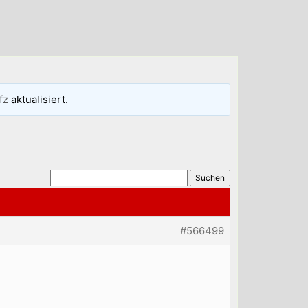
fz
aktualisiert.
#566499