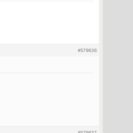
#579636
#579637