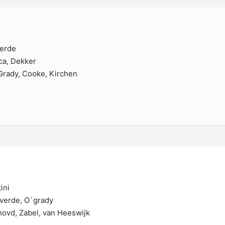
verde
uca, Dekker
Grady, Cooke, Kirchen
ini
lverde, O`grady
hovd, Zabel, van Heeswijk