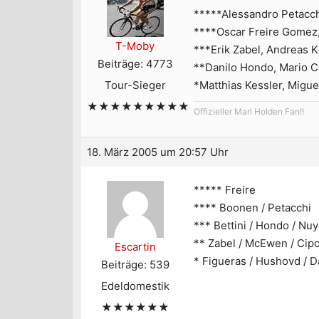
*****Alessandro Petacc
****Oscar Freire Gomez
T-Moby
***Erik Zabel, Andreas Kl
Beiträge: 4773
**Danilo Hondo, Mario Ci
Tour-Sieger
*Matthias Kessler, Migue
★★★★★★★★★
Offizieller Mari Holden Fan!!
18. März 2005 um 20:57 Uhr
***** Freire
**** Boonen / Petacchi
*** Bettini / Hondo / Nu
** Zabel / McEwen / Cipol
Escartin
* Figueras / Hushovd / D
Beiträge: 539
Edeldomestik
★★★★★★