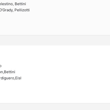
lestino, Bettini
’Grady, Pellizotti
o
n,Bettini
rdiguero,Eisl