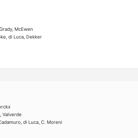
O`Grady, McEwen
ke, di Luca, Dekker
erckx
r, Valverde
Cadamuro, di Luca, C. Moreni