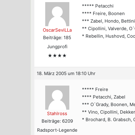
***** Petacchi
**** Freire, Boonen
*** Zabel, Hondo, Bettini
** Cipollini, Valverde, 
OscarSeviLLa
* Rebellin, Hushovd, Coo
Beiträge: 185
Jungprofi
★★★★
18. März 2005 um 18:10 Uhr
***** Freire
**** Petacchi, Zabel
*** O`Grady, Boonen, M
** Vino, Cipollini, Dekke
Stahlross
* Brochard, B. Grabsch, 
Beiträge: 6209
Radsport-Legende