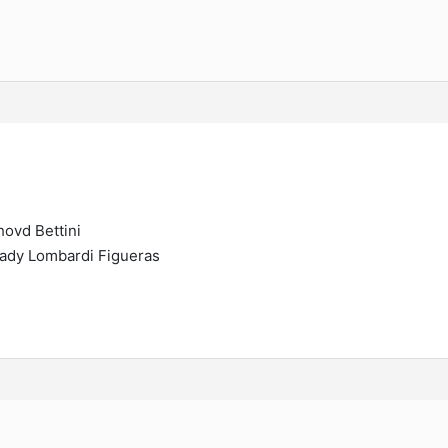
n
hovd Bettini
rady Lombardi Figueras