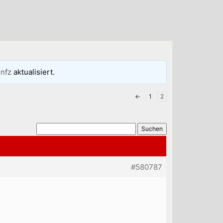
gnfz
aktualisiert.
←
1
2
#580787