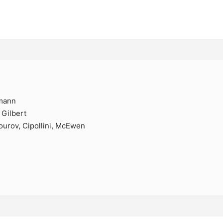
mann
 Gilbert
ourov, Cipollini, McEwen