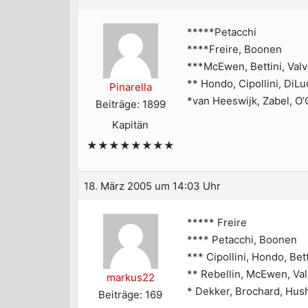
*****Petacchi
****Freire, Boonen
***McEwen, Bettini, Val
** Hondo, Cipollini, DiL
Pinarella
*van Heeswijk, Zabel, O’
Beiträge: 1899
Kapitän
★★★★★★★★
18. März 2005 um 14:03 Uhr
***** Freire
**** Petacchi, Boonen
*** Cipollini, Hondo, Bett
** Rebellin, McEwen, Va
markus22
* Dekker, Brochard, Hus
Beiträge: 169