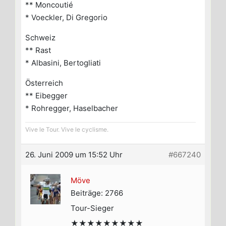
** Moncoutié
* Voeckler, Di Gregorio
Schweiz
** Rast
* Albasini, Bertogliati
Österreich
** Eibegger
* Rohregger, Haselbacher
Vive le Tour. Vive le cyclisme.
26. Juni 2009 um 15:52 Uhr
#667240
Möve
Beiträge: 2766
Tour-Sieger
★★★★★★★★★