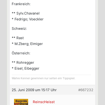
Frankreich:
** Sylv.Chavanel
* Fedrigo; Voeckler
Schweiz:
** Rast
* M.Zberg; Elmiger
Österreich:
** Rohregger
* Eisel; Eibegger
Wahre Kenner gewinnen nur selten ein Tippspiel.
25. Juni 2009 um 15:17 Uhr
#667232
ReinscHeisst