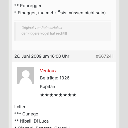
** Rohregger
* Eibegger, (ne mehr Ösis müssen nicht sein)
Original von ReinscHeisst
der klügere vogel hat recht!!!
26. Juni 2009 um 16:08 Uhr
#667241
Ventoux
Beiträge: 1326
Kapitän
★★★★★★★★
Italien
*** Cunego
** Nibali, Di Luca