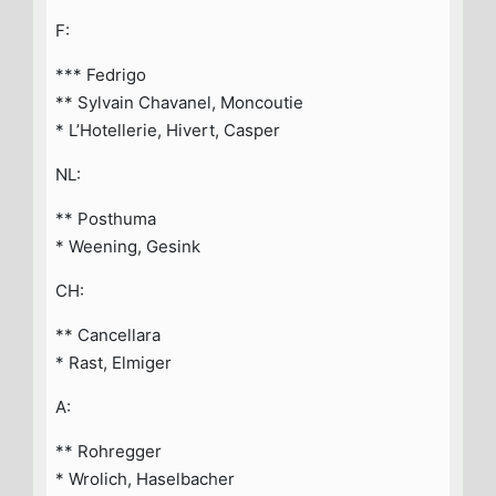
F:
*** Fedrigo
** Sylvain Chavanel, Moncoutie
* L’Hotellerie, Hivert, Casper
NL:
** Posthuma
* Weening, Gesink
CH:
** Cancellara
* Rast, Elmiger
A:
** Rohregger
* Wrolich, Haselbacher