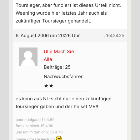
Toursieger, aber fundiert ist dieses Urteil nicht.
Weening wurde hier letztes Jahr auch als
zukünftiger Toursieger gehandelt.
6. August 2006 um 20:26 Uhr
#642425
Ulle Mach Sie
Alle
Beiträge: 25
Nachwuchsfahrer
★★
es kann aus NL-sicht nur einen zukünftigen
toursieger geben und der heisst MB!!
pedro delgado 15.4.60
frank schleck 15.4.80
und ich mitten drin: 15.4.70
meine grösste leistung