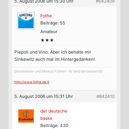
5. August 2006 um 15:30 Uhr
#642409
Fothe
Beiträge: 55
Amateur
★★★
Piepoli und Vino. Aber ich behalte mir
Sinkewitz auch mal im Hintergedanken!
Gerolsteiner und Markus Fothen- Ihr seid die besten!!8)
http://www.fothe.de.tl
5. August 2006 um 15:31 Uhr
#642410
der deutsche
baske
Beiträge: 430