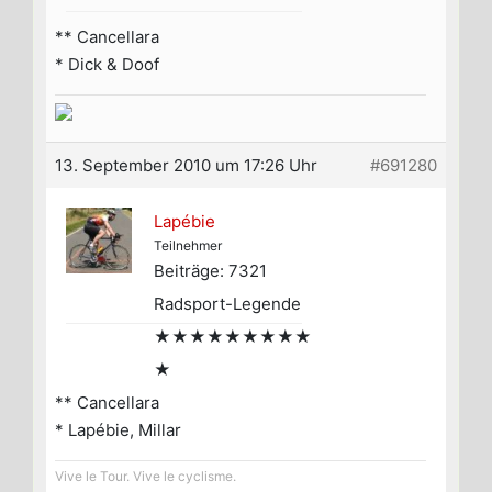
** Cancellara
* Dick & Doof
13. September 2010 um 17:26 Uhr
#691280
Lapébie
Teilnehmer
Beiträge: 7321
Radsport-Legende
★★★★★★★★★
★
** Cancellara
* Lapébie, Millar
Vive le Tour. Vive le cyclisme.