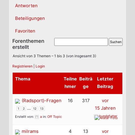
Antworten
Beteiligungen
Favoriten
Forenthemen
erstellt
Ansicht von 3 Themen – 1 bis 3 (von insgesamt 3)
Registrieren
|
Login
Thema
Teilne
Beiträ
Letzter
hmer
ge
Beitrag
(Radsport)-Fragen
16
317
vor
…
15 Jahren
1
2
12
13
hundefutter
Erstellt von:
a
in:
Off Topic
milrams
4
13
vor