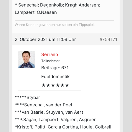
* Senechal; Degenkolb; Kragh Andersen;
Lampaert; O.Naesen
Wahre Kenner gewinnen nur selten ein Tippspiel.
2. Oktober 2021 um 11:08 Uhr
#754171
Serrano
Teilnehmer
Beiträge: 671
Edeldomestik
★★★★★★
*****Stybar
****Senechal, van der Poel
***van Baarle, Stuyven, van Aert
**P.Sagan, Lampaert, Valgren, Asgreen
*Kristoff, Politt, Garcia Cortina, Houle, Colbrelli