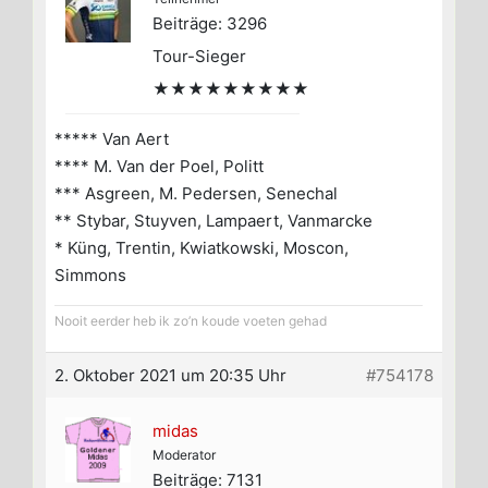
Beiträge: 3296
Tour-Sieger
★★★★★★★★★
***** Van Aert
**** M. Van der Poel, Politt
*** Asgreen, M. Pedersen, Senechal
** Stybar, Stuyven, Lampaert, Vanmarcke
* Küng, Trentin, Kwiatkowski, Moscon,
Simmons
Nooit eerder heb ik zo’n koude voeten gehad
2. Oktober 2021 um 20:35 Uhr
#754178
midas
Moderator
Beiträge: 7131