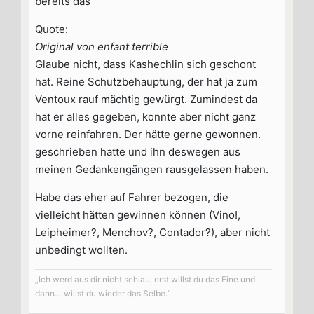
bereits das
Quote:
Original von enfant terrible
Glaube nicht, dass Kashechlin sich geschont
hat. Reine Schutzbehauptung, der hat ja zum
Ventoux rauf mächtig gewürgt. Zumindest da
hat er alles gegeben, konnte aber nicht ganz
vorne reinfahren. Der hätte gerne gewonnen.
geschrieben hatte und ihn deswegen aus
meinen Gedankengängen rausgelassen haben.
Habe das eher auf Fahrer bezogen, die
vielleicht hätten gewinnen können (Vino!,
Leipheimer?, Menchov?, Contador?), aber nicht
unbedingt wollten.
„Ich werd aus dir nicht schlau, erst willst du das Eine und
dann… willst du wieder das Selbe.“