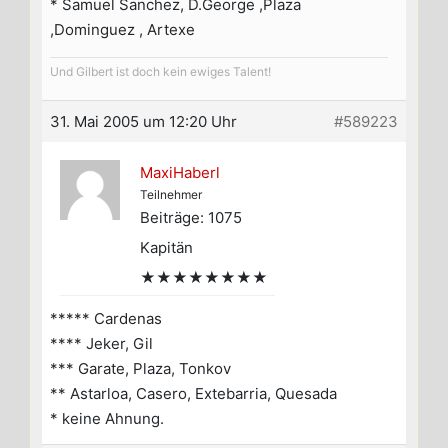
* Samuel Sanchez, D.George ,Plaza
,Dominguez , Artexe
Und Gilbert ist doch kein ewiges Talent!
31. Mai 2005 um 12:20 Uhr
#589223
MaxiHaberl
Teilnehmer
Beiträge: 1075
Kapitän
★★★★★★★★
***** Cardenas
**** Jeker, Gil
*** Garate, Plaza, Tonkov
** Astarloa, Casero, Extebarria, Quesada
* keine Ahnung.