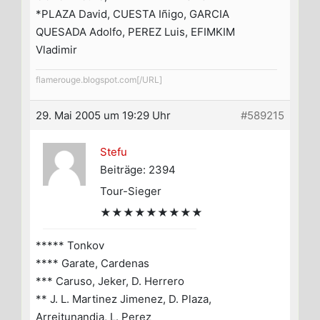
*PLAZA David, CUESTA Iñigo, GARCIA
QUESADA Adolfo, PEREZ Luis, EFIMKIM
Vladimir
flamerouge.blogspot.com[/URL]
29. Mai 2005 um 19:29 Uhr
#589215
Stefu
Beiträge: 2394
Tour-Sieger
★★★★★★★★★
***** Tonkov
**** Garate, Cardenas
*** Caruso, Jeker, D. Herrero
** J. L. Martinez Jimenez, D. Plaza,
Arreitunandia, L. Perez