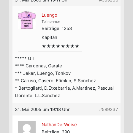
Luengo
Teilnehmer
Beiträge: 1253
Kapitän
★★★★★★★★
***** Gil
**** Cardenas, Garate
*** Jeker, Luengo, Tonkov
** Caruso, Casero, Efimkin, S.Sanchez
* Bertogliatti, D.Etxebarria, A.Martinez, Pascual
Llorente, L.L.Sanchez
31. Mai 2005 um 19:18 Uhr
#589237
NathanDerWeise
Beiträge: 290