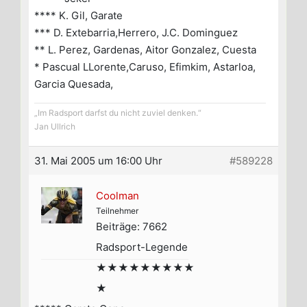
**** K. Gil, Garate
*** D. Extebarria,Herrero, J.C. Dominguez
** L. Perez, Gardenas, Aitor Gonzalez, Cuesta
* Pascual LLorente,Caruso, Efimkim, Astarloa,
Garcia Quesada,
„Im Radsport darfst du nicht zuviel denken.“
Jan Ullrich
31. Mai 2005 um 16:00 Uhr
#589228
Coolman
Teilnehmer
Beiträge: 7662
Radsport-Legende
★★★★★★★★★
★