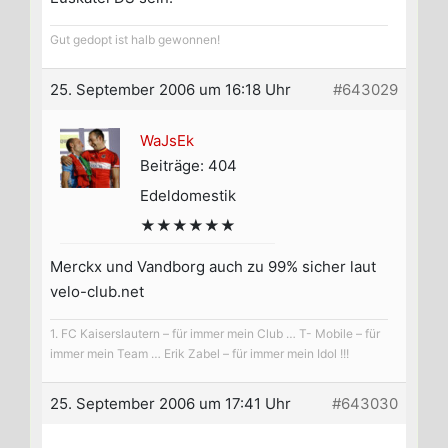
Gut gedopt ist halb gewonnen!
25. September 2006 um 16:18 Uhr
#643029
WaJsEk
Beiträge: 404
Edeldomestik
★★★★★★
Merckx und Vandborg auch zu 99% sicher laut
velo-club.net
1. FC Kaiserslautern – für immer mein Club … T- Mobile – für
immer mein Team … Erik Zabel – für immer mein Idol !!!
25. September 2006 um 17:41 Uhr
#643030