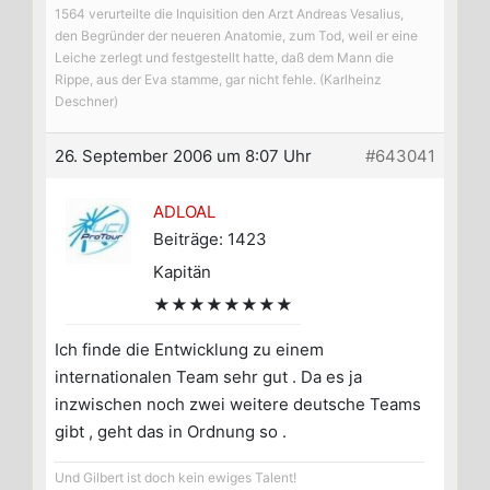
1564 verurteilte die Inquisition den Arzt Andreas Vesalius,
den Begründer der neueren Anatomie, zum Tod, weil er eine
Leiche zerlegt und festgestellt hatte, daß dem Mann die
Rippe, aus der Eva stamme, gar nicht fehle. (Karlheinz
Deschner)
26. September 2006 um 8:07 Uhr
#643041
ADLOAL
Beiträge: 1423
Kapitän
★★★★★★★★
Ich finde die Entwicklung zu einem
internationalen Team sehr gut . Da es ja
inzwischen noch zwei weitere deutsche Teams
gibt , geht das in Ordnung so .
Und Gilbert ist doch kein ewiges Talent!