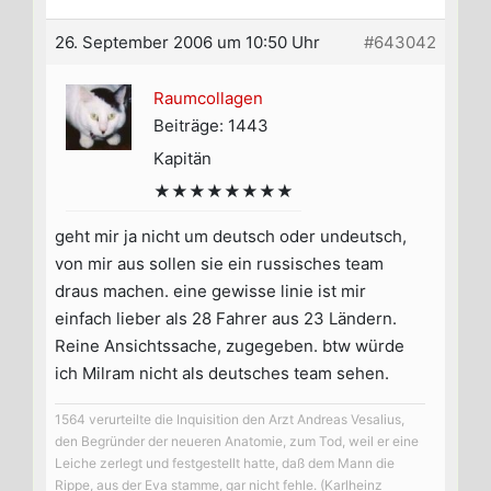
26. September 2006 um 10:50 Uhr
#643042
Raumcollagen
Beiträge: 1443
Kapitän
★★★★★★★★
geht mir ja nicht um deutsch oder undeutsch,
von mir aus sollen sie ein russisches team
draus machen. eine gewisse linie ist mir
einfach lieber als 28 Fahrer aus 23 Ländern.
Reine Ansichtssache, zugegeben. btw würde
ich Milram nicht als deutsches team sehen.
1564 verurteilte die Inquisition den Arzt Andreas Vesalius,
den Begründer der neueren Anatomie, zum Tod, weil er eine
Leiche zerlegt und festgestellt hatte, daß dem Mann die
Rippe, aus der Eva stamme, gar nicht fehle. (Karlheinz