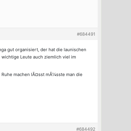
#684491
a gut organisiert, der hat die launischen
wichtige Leute auch ziemlich viel im
 in Ruhe machen lÃ¤sst mÃ¼sste man die
#684492