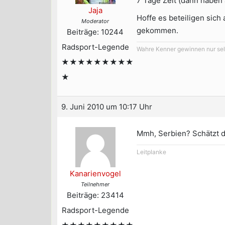
7 Tage Zeit (dann haben a
Jaja
Hoffe es beteiligen sich
Moderator
gekommen.
Beiträge: 10244
Radsport-Legende
Wahre Kenner gewinnen nur selt
★★★★★★★★★
★
9. Juni 2010 um 10:17 Uhr
Mmh, Serbien? Schätzt di
Leitplanke
Kanarienvogel
Teilnehmer
Beiträge: 23414
Radsport-Legende