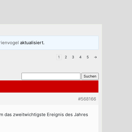
rienvogel
aktualisiert.
1
2
3
4
5
→
#568166
um das zweitwichtigste Ereignis des Jahres