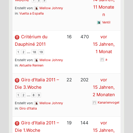
11 Monate
Erstellt von:
Mellow Johnny
in:
Vuelta a España
n
Ventil
Critérium du
16
470
vor
Dauphiné 2011
15 Jahren,
…
1 Monat
1
2
18
19
a
Erstellt von:
Mellow Johnny
in:
Aktuelle Rennen
Giro d’Italia 2011 –
22
202
vor
Die 3.Woche
15 Jahren,
…
2 Monaten
1
2
8
9
Kanarienvogel
Erstellt von:
Mellow Johnny
in:
Giro d’Italia
Giro d’Italia 2011 –
19
144
vor
Die 1.Woche
15 Jahren,