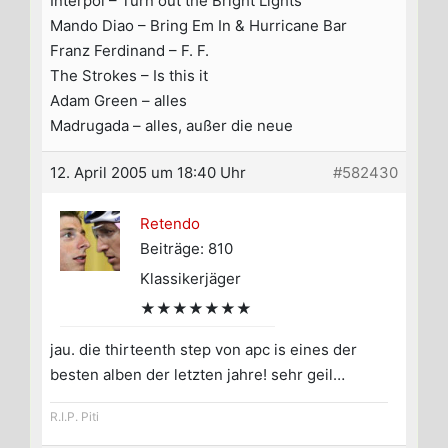
Interpol – Turn out the Bright Lights
Mando Diao – Bring Em In & Hurricane Bar
Franz Ferdinand – F. F.
The Strokes – Is this it
Adam Green – alles
Madrugada – alles, außer die neue
12. April 2005 um 18:40 Uhr
#582430
Retendo
Beiträge: 810
Klassikerjäger
★★★★★★★
jau. die thirteenth step von apc is eines der
besten alben der letzten jahre! sehr geil…
R.I.P. Piti