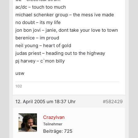
ac/dc – touch too much
michael schenker group – the mess ive made
no doubt – its my life
jon bon jovi – janie, dont take your love to town
berenice – im proud
neil young – heart of gold
judas priest – heading out to the highway
pj harvey – c`mon billy
usw
102
12. April 2005 um 18:37 Uhr
#582429
CrazyIvan
Teilnehmer
Beiträge: 725