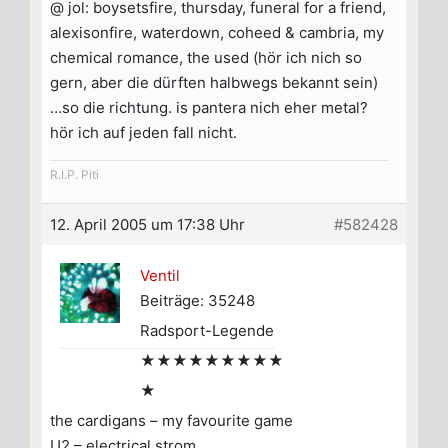
@ jol: boysetsfire, thursday, funeral for a friend,
alexisonfire, waterdown, coheed & cambria, my
chemical romance, the used (hör ich nich so
gern, aber die dürften halbwegs bekannt sein)
…so die richtung. is pantera nich eher metal?
hör ich auf jeden fall nicht.
R.I.P. Piti
12. April 2005 um 17:38 Uhr
#582428
Ventil
Beiträge: 35248
Radsport-Legende
★★★★★★★★★
★
the cardigans – my favourite game
U2 – electrical strom