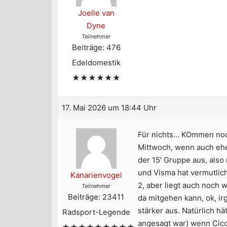
Joelle van
Dyne
Teilnehmer
Beiträge: 476
Edeldomestik
★★★★★★
17. Mai 2026 um 18:44 Uhr
Für nichts… KOmmen noch
Mittwoch, wenn auch ehe
der 15′ Gruppe aus, also
und Visma hat vermutlic
Kanarienvogel
2, aber liegt auch noch 
Teilnehmer
Beiträge: 23411
da mitgehen kann, ok, i
stärker aus. Natürlich h
Radsport-Legende
angesagt war) wenn Cicco