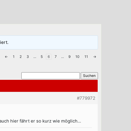
iert.
←
1
2
3
…
5
6
7
…
9
10
11
→
#779972
 auch hier fährt er so kurz wie möglich…