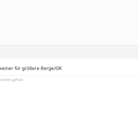
 keiner für größere Berge/GK
 voeten gehad