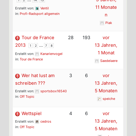
11 Monate
Erstellt von:
Ventil
in:
Profi-Radsport allgemein
n
Piak
Tour de France
28
193
vor
2013
…
13 Jahren,
1
2
7
8
1 Monat
Erstellt von:
Kanarienvogel
in:
Tour de France
Saedelaere
Wer hat lust am
3
6
vor
schreiben ???
13 Jahren,
5 Monaten
Erstellt von:
sportsbox16540
in:
Off Topic
speiche
Wettspiel
4
6
vor
13 Jahren,
Erstellt von:
cedros
in:
Off Topic
5 Monaten