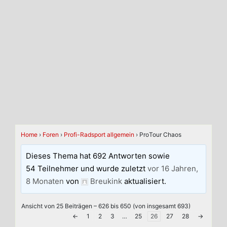
Home
›
Foren
›
Profi-Radsport allgemein
›
ProTour Chaos
Dieses Thema hat 692 Antworten sowie
54 Teilnehmer und wurde zuletzt
vor 16 Jahren,
8 Monaten
von
Breukink
aktualisiert.
Ansicht von 25 Beiträgen – 626 bis 650 (von insgesamt 693)
←
1
2
3
…
25
26
27
28
→