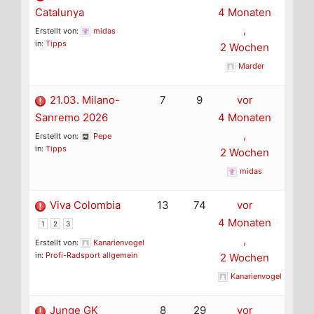
Catalunya
4 Monaten
,
Erstellt von:
midas
in:
Tipps
2 Wochen
Marder
21.03. Milano-
7
9
vor
Sanremo 2026
4 Monaten
,
Erstellt von:
Pepe
in:
Tipps
2 Wochen
midas
Viva Colombia
13
74
vor
4 Monaten
1
2
3
,
Erstellt von:
Kanarienvogel
in:
Profi-Radsport allgemein
2 Wochen
Kanarienvogel
Junge GK
8
29
vor