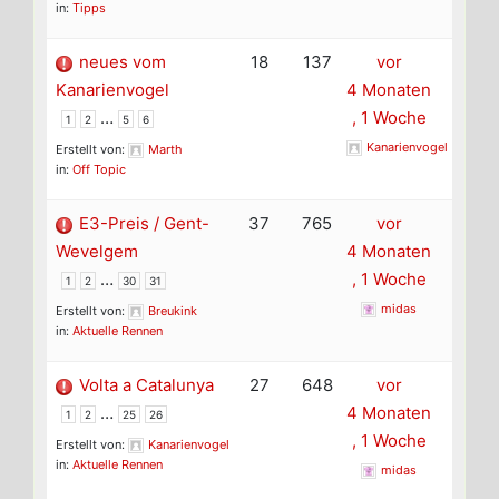
in:
Tipps
neues vom
18
137
vor
Kanarienvogel
4 Monaten
…
, 1 Woche
1
2
5
6
Kanarienvogel
Erstellt von:
Marth
in:
Off Topic
E3-Preis / Gent-
37
765
vor
Wevelgem
4 Monaten
…
, 1 Woche
1
2
30
31
midas
Erstellt von:
Breukink
in:
Aktuelle Rennen
Volta a Catalunya
27
648
vor
…
4 Monaten
1
2
25
26
, 1 Woche
Erstellt von:
Kanarienvogel
in:
Aktuelle Rennen
midas