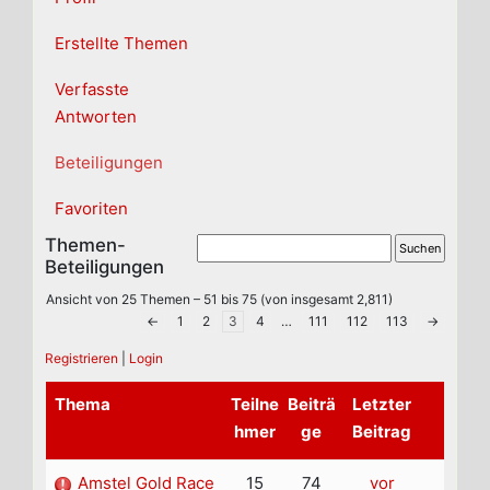
Erstellte Themen
Verfasste
Antworten
Beteiligungen
Favoriten
Themen-
Beteiligungen
Ansicht von 25 Themen – 51 bis 75 (von insgesamt 2,811)
←
1
2
3
4
…
111
112
113
→
Registrieren
|
Login
Thema
Teilne
Beiträ
Letzter
hmer
ge
Beitrag
Amstel Gold Race
15
74
vor