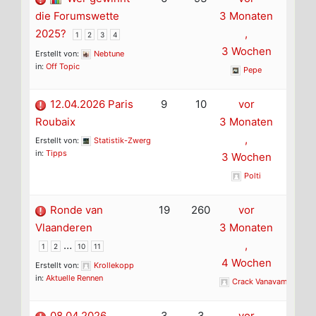
die Forumswette
3 Monaten
2025?
,
1
2
3
4
3 Wochen
Erstellt von:
Nebtune
in:
Off Topic
Pepe
12.04.2026 Paris
9
10
vor
Roubaix
3 Monaten
,
Erstellt von:
Statistik-Zwerg
in:
Tipps
3 Wochen
Polti
Ronde van
19
260
vor
Vlaanderen
3 Monaten
…
,
1
2
10
11
4 Wochen
Erstellt von:
Krollekopp
in:
Aktuelle Rennen
Crack Vanavama
08.04.2026
3
3
vor