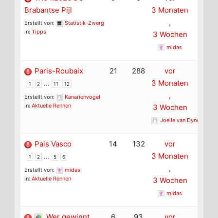
Brabantse Pijl
3 Monaten
,
Erstellt von:
Statistik-Zwerg
in:
Tipps
3 Wochen
midas
Paris-Roubaix
21
288
vor
…
3 Monaten
1
2
11
12
,
Erstellt von:
Kanarienvogel
in:
Aktuelle Rennen
3 Wochen
Joelle van Dyne
Pais Vasco
14
132
vor
…
3 Monaten
1
2
5
6
,
Erstellt von:
midas
in:
Aktuelle Rennen
3 Wochen
midas
Wer gewinnt
6
93
vor