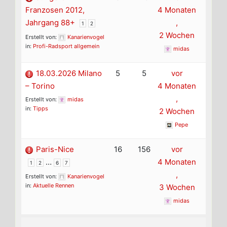
Franzosen 2012,
4 Monaten
Jahrgang 88+
,
1
2
2 Wochen
Erstellt von:
Kanarienvogel
in:
Profi-Radsport allgemein
midas
18.03.2026 Milano
5
5
vor
– Torino
4 Monaten
,
Erstellt von:
midas
in:
Tipps
2 Wochen
Pepe
Paris-Nice
16
156
vor
…
4 Monaten
1
2
6
7
,
Erstellt von:
Kanarienvogel
in:
Aktuelle Rennen
3 Wochen
midas