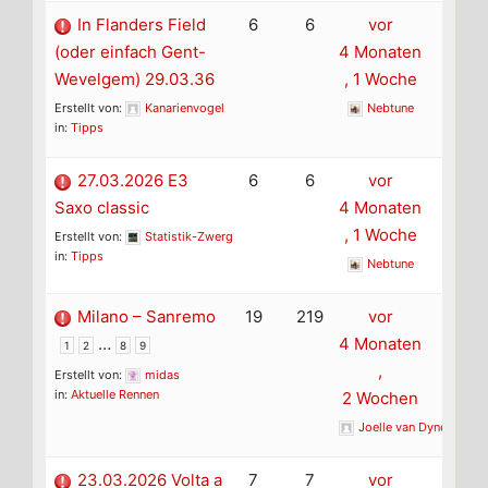
In Flanders Field
6
6
vor
(oder einfach Gent-
4 Monaten
Wevelgem) 29.03.36
, 1 Woche
Erstellt von:
Kanarienvogel
Nebtune
in:
Tipps
27.03.2026 E3
6
6
vor
Saxo classic
4 Monaten
, 1 Woche
Erstellt von:
Statistik-Zwerg
in:
Tipps
Nebtune
Milano – Sanremo
19
219
vor
…
4 Monaten
1
2
8
9
,
Erstellt von:
midas
in:
Aktuelle Rennen
2 Wochen
Joelle van Dyne
23.03.2026 Volta a
7
7
vor