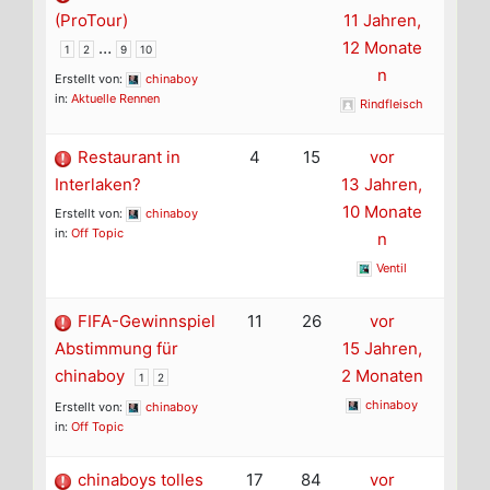
(ProTour)
11 Jahren,
…
12 Monate
1
2
9
10
n
Erstellt von:
chinaboy
in:
Aktuelle Rennen
Rindfleisch
Restaurant in
4
15
vor
Interlaken?
13 Jahren,
10 Monate
Erstellt von:
chinaboy
in:
Off Topic
n
Ventil
FIFA-Gewinnspiel
11
26
vor
Abstimmung für
15 Jahren,
chinaboy
2 Monaten
1
2
chinaboy
Erstellt von:
chinaboy
in:
Off Topic
chinaboys tolles
17
84
vor