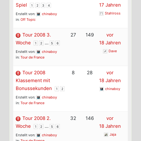
Spiel
17 Jahren
1
2
3
4
Stahlross
Erstellt von:
chinaboy
in:
Off Topic
Tour 2008 3.
27
149
vor
Woche
…
18 Jahren
1
2
5
6
Dave
Erstellt von:
chinaboy
in:
Tour de France
Tour 2008
8
28
vor
Klassement mit
18 Jahren
Bonussekunden
chinaboy
1
2
Erstellt von:
chinaboy
in:
Tour de France
Tour 2008 2.
32
146
vor
Woche
…
18 Jahren
1
2
5
6
Jaja
Erstellt von:
chinaboy
in:
Tour de France