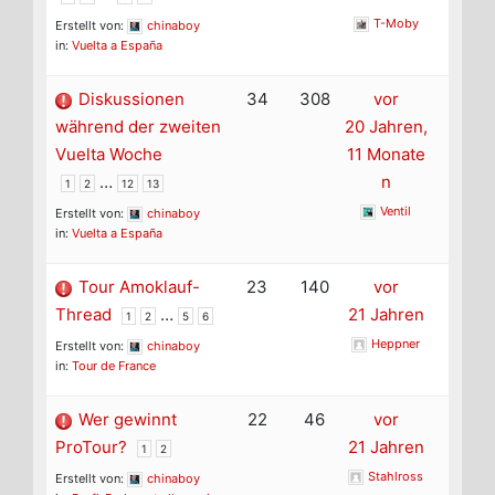
T-Moby
Erstellt von:
chinaboy
in:
Vuelta a España
Diskussionen
34
308
vor
während der zweiten
20 Jahren,
Vuelta Woche
11 Monate
…
n
1
2
12
13
Ventil
Erstellt von:
chinaboy
in:
Vuelta a España
Tour Amoklauf-
23
140
vor
Thread
…
21 Jahren
1
2
5
6
Heppner
Erstellt von:
chinaboy
in:
Tour de France
Wer gewinnt
22
46
vor
ProTour?
21 Jahren
1
2
Stahlross
Erstellt von:
chinaboy