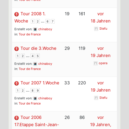
Tour 2008 1.
19
161
vor
Woche
…
18 Jahren
1
2
6
7
Stefu
Erstellt von:
chinaboy
in:
Tour de France
Tour die 3.Woche
29
119
vor
…
19 Jahren
1
2
4
5
opera
Erstellt von:
chinaboy
in:
Tour de France
Tour 2007 1.Woche
33
220
vor
…
19 Jahren
1
2
8
9
Stefu
Erstellt von:
chinaboy
in:
Tour de France
Tour 2006
26
86
vor
17.Etappe Saint-Jean-
19 Jahren,