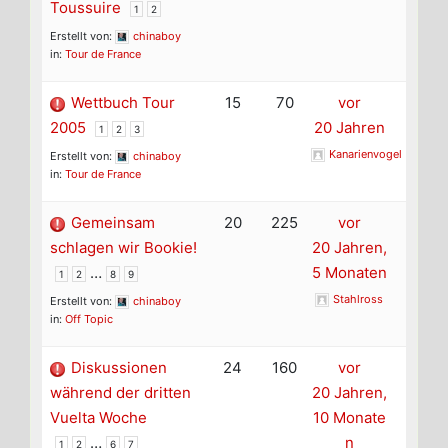
Toussuire
1
2
Erstellt von:
chinaboy
in:
Tour de France
Wettbuch Tour
15
70
vor
2005
20 Jahren
1
2
3
Kanarienvogel
Erstellt von:
chinaboy
in:
Tour de France
Gemeinsam
20
225
vor
schlagen wir Bookie!
20 Jahren,
…
5 Monaten
1
2
8
9
Stahlross
Erstellt von:
chinaboy
in:
Off Topic
Diskussionen
24
160
vor
während der dritten
20 Jahren,
Vuelta Woche
10 Monate
…
n
1
2
6
7