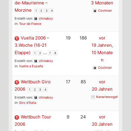
de-Maurienne –
3 Monaten
Morzine
Coolman
1
2
3
4
Erstellt von:
chinaboy
in:
Tour de France
Vuelta 2006 –
19
186
vor
3.Woche (16-21
19 Jahren,
Etappe)
…
10 Monate
1
2
7
8
n
Erstellt von:
chinaboy
in:
Vuelta a España
Coolman
Wettbuch Giro
17
85
vor
2006
20 Jahren
1
2
3
4
Kanarienvogel
Erstellt von:
chinaboy
in:
Giro d’Italia
Wettbuch Tour
9
24
vor
2006
20 Jahren