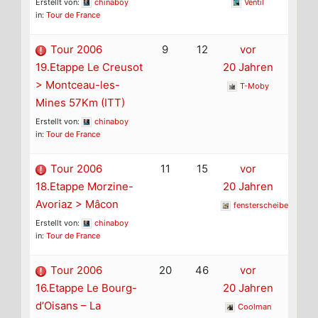
Erstellt von:
chinaboy
Ventil
in:
Tour de France
Tour 2006
9
12
vor
19.Etappe Le Creusot
20 Jahren
> Montceau-les-
T-Moby
Mines 57Km (ITT)
Erstellt von:
chinaboy
in:
Tour de France
Tour 2006
11
15
vor
18.Etappe Morzine-
20 Jahren
Avoriaz > Mâcon
fensterscheibe
Erstellt von:
chinaboy
in:
Tour de France
Tour 2006
20
46
vor
16.Etappe Le Bourg-
20 Jahren
d’Oisans – La
Coolman