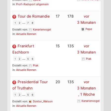
in:
Profi-Radsport allgemein
Tour de Romandie
17
178
vor
…
3 Monaten
1
2
7
8
Pepe
Erstellt von:
Kanarienvogel
in:
Aktuelle Rennen
Frankfurt
15
135
vor
Eschborn
3 Monaten
…
Piak
1
2
5
6
Erstellt von:
Piak
in:
Aktuelle Rennen
Presidential Tour
20
135
vor
of Truthahn
3 Monaten
…
, 1 Woche
1
2
5
6
Kanarienvogel
Erstellt von:
Doktor_Watson
in:
Aktuelle Rennen