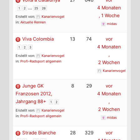
…
4 Monaten
1
2
25
26
, 1 Woche
Erstellt von:
Kanarienvogel
in:
Aktuelle Rennen
midas
Viva Colombia
13
74
vor
4 Monaten
1
2
3
,
Erstellt von:
Kanarienvogel
in:
Profi-Radsport allgemein
2 Wochen
Kanarienvogel
Junge GK
8
29
vor
Franzosen 2012,
4 Monaten
Jahrgang 88+
,
1
2
2 Wochen
Erstellt von:
Kanarienvogel
in:
Profi-Radsport allgemein
midas
Strade Bianche
28
329
vor