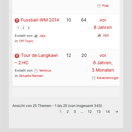
Piak
Fussball-WM 2014
10
64
vor
8 Jahren
1
2
3
Jaja
Erstellt von:
Jaja
in:
Off Topic
Tour de Langkawi
12
20
vor
– 2.HC
8 Jahren,
3 Monaten
Erstellt von:
Ventoux
in:
Aktuelle Rennen
Kanarienvogel
Ansicht von 25 Themen – 1 bis 25 (von insgesamt 345)
1
2
3
…
12
13
14
→