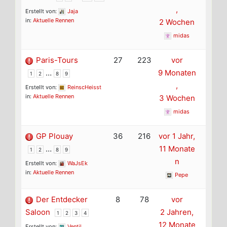
,
Erstellt von:
Jaja
in:
Aktuelle Rennen
2 Wochen
midas
Paris-Tours
27
223
vor
…
9 Monaten
1
2
8
9
,
Erstellt von:
ReinscHeisst
in:
Aktuelle Rennen
3 Wochen
midas
GP Plouay
36
216
vor 1 Jahr,
…
11 Monate
1
2
8
9
n
Erstellt von:
WaJsEk
in:
Aktuelle Rennen
Pepe
Der Entdecker
8
78
vor
Saloon
2 Jahren,
1
2
3
4
12 Monate
Erstellt von:
Ventil