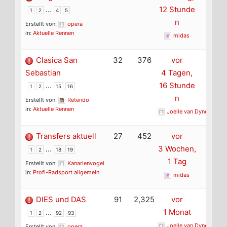
…
12 Stunde
1
2
4
5
n
Erstellt von:
opera
in:
Aktuelle Rennen
midas
Clasica San
32
376
vor
Sebastian
4 Tagen,
…
16 Stunde
1
2
15
16
n
Erstellt von:
Retendo
in:
Aktuelle Rennen
Joelle van Dyne
Transfers aktuell
27
452
vor
…
3 Wochen,
1
2
18
19
1 Tag
Erstellt von:
Kanarienvogel
in:
Profi-Radsport allgemein
midas
DIES und DAS
91
2,325
vor
…
1 Monat
1
2
92
93
Joelle van Dyne
Erstellt von:
opera