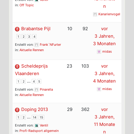
in:
Off Topic
n
Kanarienvogel
Brabantse Pijl
10
92
vor
3 Jahren,
1
2
3
4
3 Monaten
Erstellt von:
Frank`NFurter
in:
Aktuelle Rennen
midas
Scheldeprijs
23
103
vor
Vlaanderen
3 Jahren,
…
4 Monaten
1
2
4
5
midas
Erstellt von:
Pinarella
in:
Aktuelle Rennen
Doping 2013
29
362
vor
…
3 Jahren,
1
2
14
15
11 Monate
Erstellt von:
Ventil
in:
Profi-Radsport allgemein
n