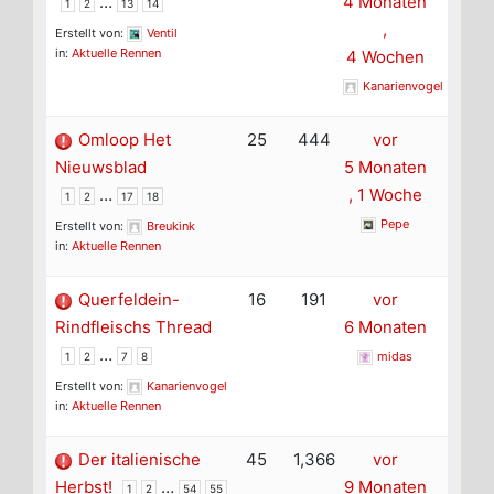
…
4 Monaten
1
2
13
14
,
Erstellt von:
Ventil
in:
Aktuelle Rennen
4 Wochen
Kanarienvogel
Omloop Het
25
444
vor
Nieuwsblad
5 Monaten
…
, 1 Woche
1
2
17
18
Pepe
Erstellt von:
Breukink
in:
Aktuelle Rennen
Querfeldein-
16
191
vor
Rindfleischs Thread
6 Monaten
…
midas
1
2
7
8
Erstellt von:
Kanarienvogel
in:
Aktuelle Rennen
Der italienische
45
1,366
vor
Herbst!
…
9 Monaten
1
2
54
55