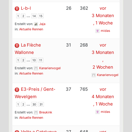
L-b-l
26
362
vor
…
3 Monaten
1
2
14
15
, 1 Woche
Erstellt von:
Jaja
in:
Aktuelle Rennen
midas
La Flèche
31
268
vor
Wallonne
3 Monaten
…
,
1
2
10
11
2 Wochen
Erstellt von:
Kanarienvogel
in:
Aktuelle Rennen
Kanarienvogel
E3-Preis / Gent-
37
765
vor
Wevelgem
4 Monaten
…
, 1 Woche
1
2
30
31
midas
Erstellt von:
Breukink
in:
Aktuelle Rennen
Volta a Catalunya
27
648
vor