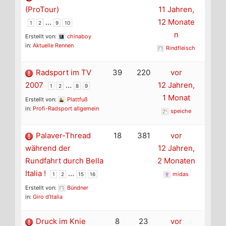
(ProTour)
11 Jahren,
…
12 Monate
1
2
9
10
n
Erstellt von:
chinaboy
in:
Aktuelle Rennen
Rindfleisch
Radsport im TV
39
220
vor
2007
…
12 Jahren,
1
2
8
9
1 Monat
Erstellt von:
Plattfuß
in:
Profi-Radsport allgemein
speiche
Palaver-Thread
18
381
vor
während der
12 Jahren,
Rundfahrt durch Bella
2 Monaten
Italia !
…
midas
1
2
15
16
Erstellt von:
Bündner
in:
Giro d’Italia
Druck im Knie
8
23
vor