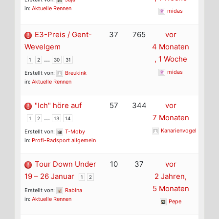
in:
Aktuelle Rennen
midas
E3-Preis / Gent-
37
765
vor
Wevelgem
4 Monaten
…
, 1 Woche
1
2
30
31
midas
Erstellt von:
Breukink
in:
Aktuelle Rennen
"Ich" höre auf
57
344
vor
…
7 Monaten
1
2
13
14
Kanarienvogel
Erstellt von:
T-Moby
in:
Profi-Radsport allgemein
Tour Down Under
10
37
vor
19 – 26 Januar
2 Jahren,
1
2
5 Monaten
Erstellt von:
Rabina
in:
Aktuelle Rennen
Pepe