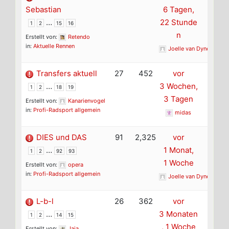
Sebastian
6 Tagen,
…
22 Stunde
1
2
15
16
n
Erstellt von:
Retendo
in:
Aktuelle Rennen
Joelle van Dyne
Transfers aktuell
27
452
vor
…
3 Wochen,
1
2
18
19
3 Tagen
Erstellt von:
Kanarienvogel
in:
Profi-Radsport allgemein
midas
DIES und DAS
91
2,325
vor
…
1 Monat,
1
2
92
93
1 Woche
Erstellt von:
opera
in:
Profi-Radsport allgemein
Joelle van Dyne
L-b-l
26
362
vor
…
3 Monaten
1
2
14
15
, 1 Woche
Erstellt von:
Jaja