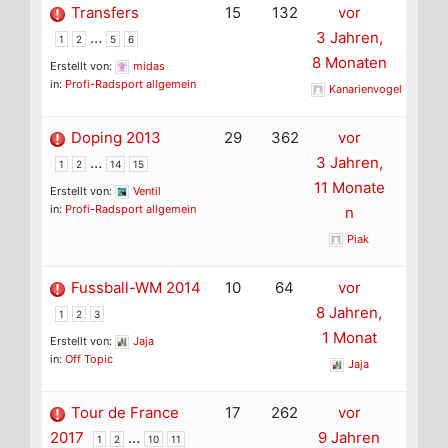
Transfers
15
132
vor
…
3 Jahren,
1
2
5
6
8 Monaten
Erstellt von:
midas
in:
Profi-Radsport allgemein
Kanarienvogel
Doping 2013
29
362
vor
…
3 Jahren,
1
2
14
15
11 Monate
Erstellt von:
Ventil
in:
Profi-Radsport allgemein
n
Piak
Fussball-WM 2014
10
64
vor
8 Jahren,
1
2
3
1 Monat
Erstellt von:
Jaja
in:
Off Topic
Jaja
Tour de France
17
262
vor
2017
…
9 Jahren
1
2
10
11