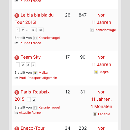
in:
Tour de France
Le bla bla bla du
26
847
vor
Tour 2015!
11 Jahren
…
Kanarienvogel
1
2
33
34
Erstellt von:
Kanarienvogel
in:
Tour de France
Team Sky
17
90
vor
11 Jahren
1
2
3
4
Majka
Erstellt von:
Majka
in:
Profi-Radsport allgemein
Paris-Roubaix
12
31
vor
2015
11 Jahren,
1
2
4 Monaten
Erstellt von:
Kanarienvogel
in:
Aktuelle Rennen
Lapébie
Eneco-Tour
34
232
vor