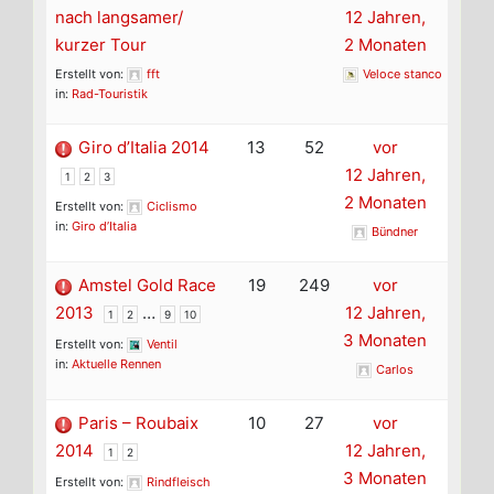
nach langsamer/
12 Jahren,
kurzer Tour
2 Monaten
Erstellt von:
fft
Veloce stanco
in:
Rad-Touristik
Giro d’Italia 2014
13
52
vor
12 Jahren,
1
2
3
2 Monaten
Erstellt von:
Ciclismo
in:
Giro d’Italia
Bündner
Amstel Gold Race
19
249
vor
2013
…
12 Jahren,
1
2
9
10
3 Monaten
Erstellt von:
Ventil
in:
Aktuelle Rennen
Carlos
Paris – Roubaix
10
27
vor
2014
12 Jahren,
1
2
3 Monaten
Erstellt von:
Rindfleisch