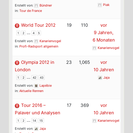
Piak
Erstellt von:
Bündner
in:
Tour de France
World Tour 2012
19
110
vor
…
9 Jahren,
1
2
4
5
6 Monaten
Erstellt von:
Kanarienvogel
in:
Profi-Radsport allgemein
Kanarienvogel
Olympia 2012 in
23
1,065
vor
London
10 Jahren
…
Jaja
1
2
42
43
Erstellt von:
Lapébie
in:
Aktuelle Rennen
Tour 2016 –
17
369
vor
Palaver und Analysen
10 Jahren
…
Kanarienvogel
1
2
14
15
Erstellt von:
Jaja